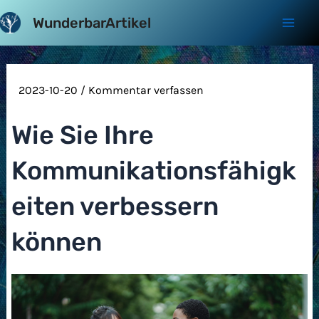
Zum
WunderbarArtikel
Inhalt
Mai
springen
Men
2023-10-20
/
Kommentar verfassen
Wie Sie Ihre
Kommunikationsfähigk
eiten verbessern
können