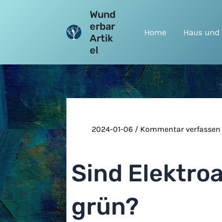
Zum
Wund
Inhalt
erbar
Home
Haus und 
springen
Artik
el
2024-01-06
/
Kommentar verfassen
Sind Elektroa
grün?