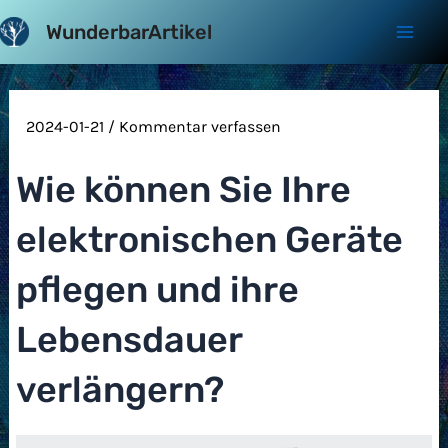
Zum
WunderbarArtikel
Inhalt
Mai
springen
Men
2024-01-21
/
Kommentar verfassen
Wie können Sie Ihre
elektronischen Geräte
pflegen und ihre
Lebensdauer
verlängern?