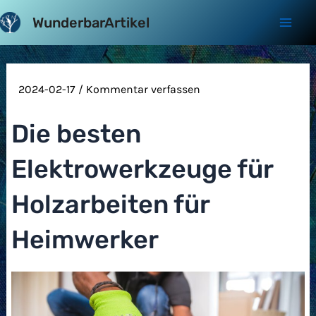
Zum
WunderbarArtikel
Inhalt
Mai
springen
Men
2024-02-17
/
Kommentar verfassen
Die besten
Elektrowerkzeuge für
Holzarbeiten für
Heimwerker