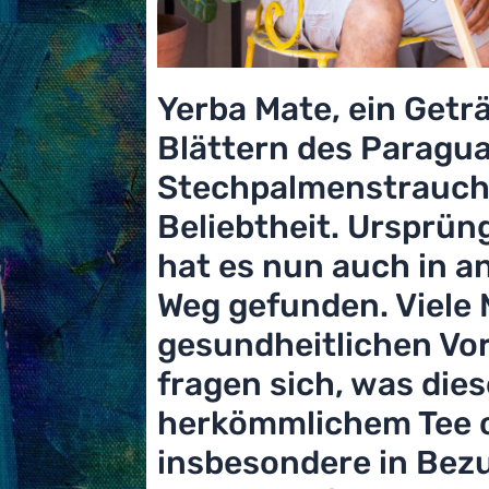
Yerba Mate, ein Getr
Blättern des Paragu
Stechpalmenstrauchs
Beliebtheit. Ursprün
hat es nun auch in an
Weg gefunden. Viele
gesundheitlichen Vor
fragen sich, was die
herkömmlichem Tee o
insbesondere in Bez