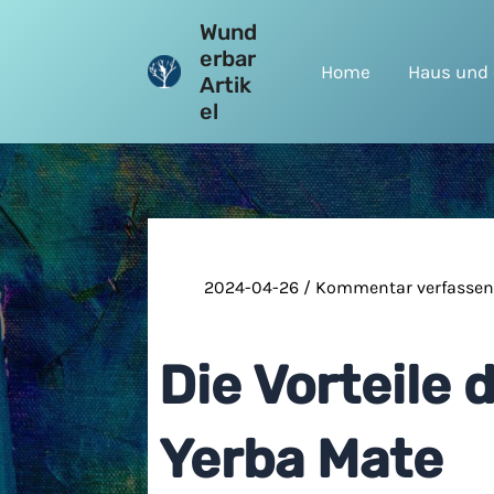
Zum
Wund
Inhalt
erbar
Home
Haus und 
springen
Artik
el
2024-04-26
/
Kommentar verfasse
Die Vorteile 
Yerba Mate