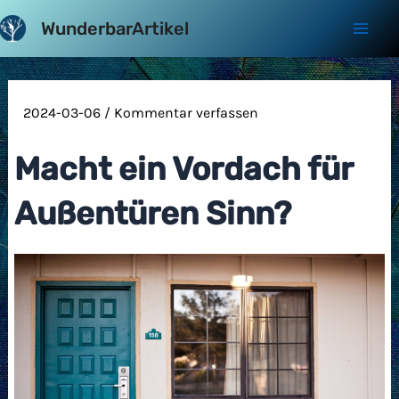
Zum
WunderbarArtikel
Inhalt
Mai
springen
Men
2024-03-06
/
Kommentar verfassen
Macht ein Vordach für
Außentüren Sinn?