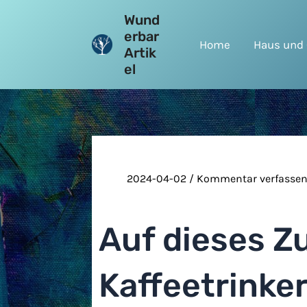
Zum
Wund
Inhalt
erbar
Home
Haus und 
springen
Artik
el
2024-04-02
/
Kommentar verfasse
Auf dieses Z
Kaffeetrinke