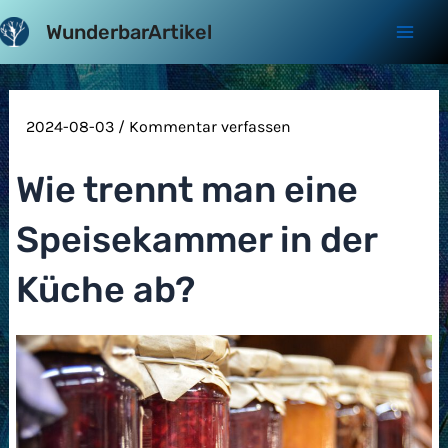
Zum
WunderbarArtikel
Inhalt
Mai
springen
Men
2024-08-03
/
Kommentar verfassen
Wie trennt man eine
Speisekammer in der
Küche ab?