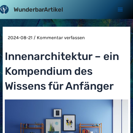
Zum
WunderbarArtikel
Inhalt
Mai
springen
Men
2024-08-21
/
Kommentar verfassen
Innenarchitektur – ein
Kompendium des
Wissens für Anfänger