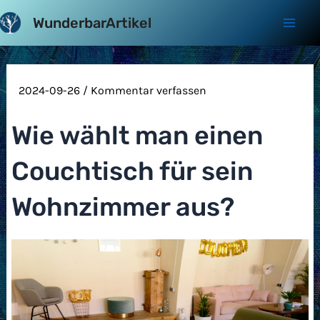
Zum
WunderbarArtikel
Inhalt
Mai
springen
Men
2024-09-26
/
Kommentar verfassen
Wie wählt man einen
Couchtisch für sein
Wohnzimmer aus?