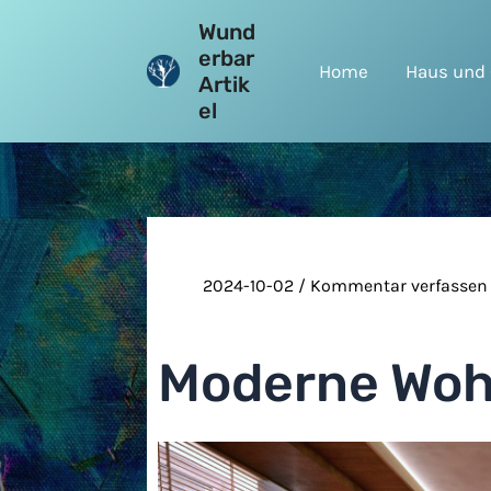
Zum
Wund
Inhalt
erbar
Home
Haus und 
springen
Artik
el
2024-10-02
/
Kommentar verfassen
Moderne Wo