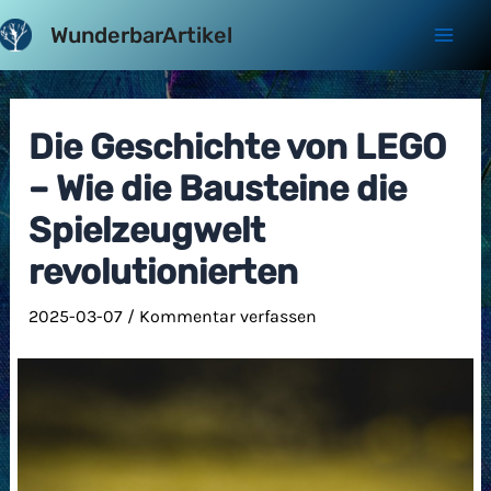
Zum
WunderbarArtikel
Inhalt
Mai
springen
Men
Die Geschichte von LEGO
– Wie die Bausteine die
Spielzeugwelt
revolutionierten
2025-03-07
/
Kommentar verfassen