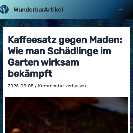
Zum
WunderbarArtikel
Inhalt
Mai
springen
Men
Kaffeesatz gegen Maden:
Wie man Schädlinge im
Garten wirksam
bekämpft
2025-06-05
/
Kommentar verfassen