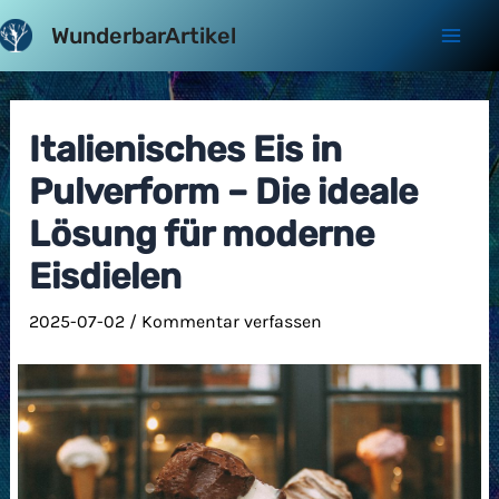
Zum
WunderbarArtikel
Inhalt
Mai
springen
Men
Italienisches Eis in
Pulverform – Die ideale
Lösung für moderne
Eisdielen
2025-07-02
/
Kommentar verfassen