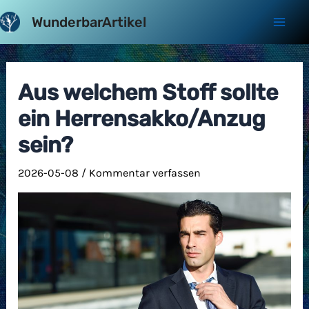
Zum
WunderbarArtikel
Inhalt
Mai
springen
Men
Aus welchem Stoff sollte
ein Herrensakko/Anzug
sein?
2026-05-08
/
Kommentar verfassen